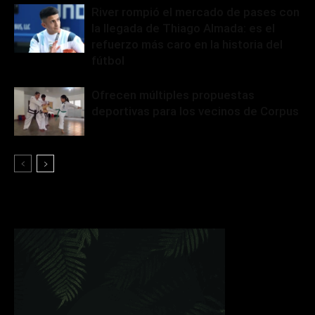
River rompió el mercado de pases con
la llegada de Thiago Almada: es el
refuerzo más caro en la historia del
fútbol
Ofrecen múltiples propuestas
deportivas para los vecinos de Corpus