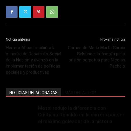
Noticia anterior
Próxima noticia
Herrera Ahuad recibió a la
Crimen de María Marta García
ministra de Desarrollo Social
Belsunce: la fiscalía pidió
de la Nación y avanzó en la
prisión perpetua para Nicolás
implementación de políticas
Pachelo
sociales y productivas
NOTICIAS RELACIONADAS
MÁS DEL AUTOR
Messi redujo la diferencia con
Cristiano Ronaldo en la carrera por ser
el máximo goleador de la historia