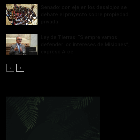
Senado: con eje en los desalojos se
debate el proyecto sobre propiedad
privada
Ley de Tierras: “Siempre vamos
defender los intereses de Misiones”,
expresó Arce