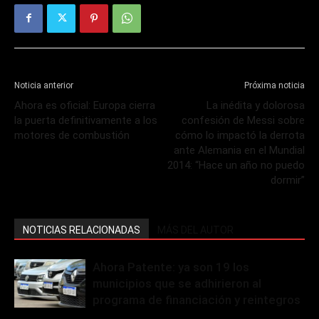
Noticia anterior
Próxima noticia
Ahora es oficial: Europa cierra
La inédita y dolorosa
la puerta definitivamente a los
confesión de Messi sobre
motores de combustión
cómo lo impactó la derrota
ante Alemania en el Mundial
2014: “Hace un año no puedo
dormir”
NOTICIAS RELACIONADAS
MÁS DEL AUTOR
Ahora Patente: ya son 19 los
municipios que se adhirieron al
programa de financiación y reintegros