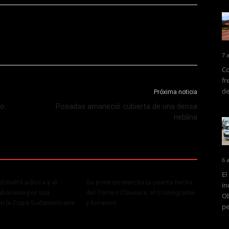
7 
Co
fr
de
Próxima noticia
so
Posadas amaneció cubierta de una densa
neblina
6 
El
 multó a Boca y al
Se pone en marcha la cuarta fecha
in
abarrena por una
del Torneo Clausura: el cronograma
Ob
en la Copa Sudamericana
y horarios
pe