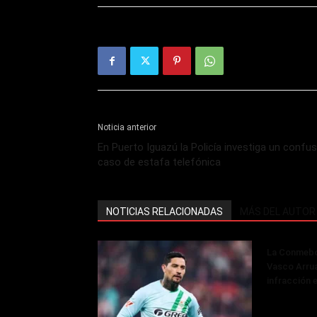
Noticia anterior
En Puerto Iguazú la Policía investiga un confu
caso de estafa telefónica
NOTICIAS RELACIONADAS
MÁS DEL AUTOR
La Conmebol
Vasco Arru
infracción 