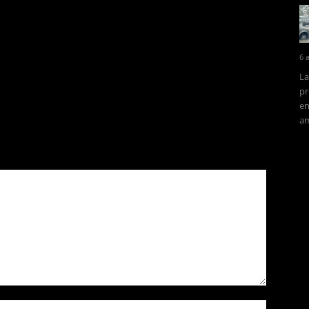
6 
La
pr
en
am