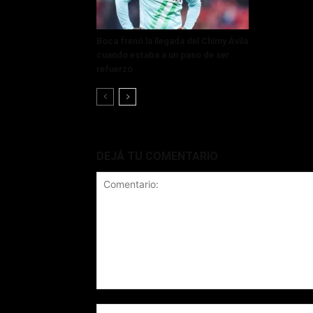
Boca frenó la llegada del Chimy Ávila
cuando estaba a un paso de ser
refuerzo
DEJÁ TU COMENTARIO