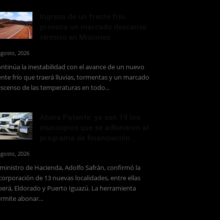
Ingreso de un frente frío
provoca un marcado descenso
térmico en Misiones
agosto, 2026
ntinúa la inestabilidad con el avance de un nuevo
ente frío que traerá lluvias, tormentas y un marcado
scenso de las temperaturas en todo...
Ahora Patente: ya son 19 los
municipios que se adhirieron al
programa de financiación...
agosto, 2026
 ministro de Hacienda, Adolfo Safrán, confirmó la
corporación de 13 nuevas localidades, entre ellas
erá, Eldorado y Puerto Iguazú. La herramienta
rmite abonar...