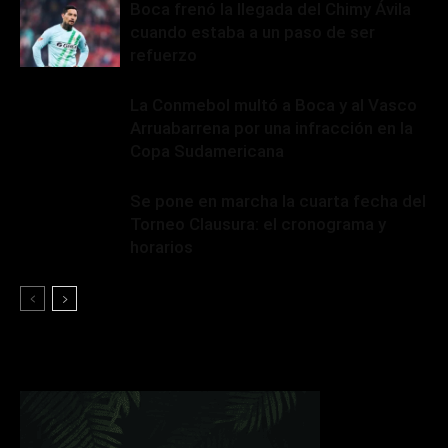
Boca frenó la llegada del Chimy Ávila
cuando estaba a un paso de ser
refuerzo
La Conmebol multó a Boca y al Vasco
Arruabarrena por una infracción en la
Copa Sudamericana
Se pone en marcha la cuarta fecha del
Torneo Clausura: el cronograma y
horarios