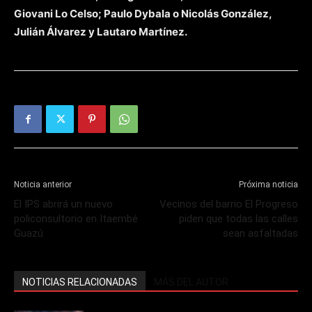
Giovani Lo Celso; Paulo Dybala o Nicolás González,
Julián Álvarez y Lautaro Martínez.
Noticia anterior
Próxima noticia
El IPS abrirá un nuevo
Vecinos del barrio El Progreso
policonsultorio en Itaembé
piden que todas las calles
Guazú
sean asfaltadas
NOTICIAS RELACIONADAS
MÁS DEL AUTOR