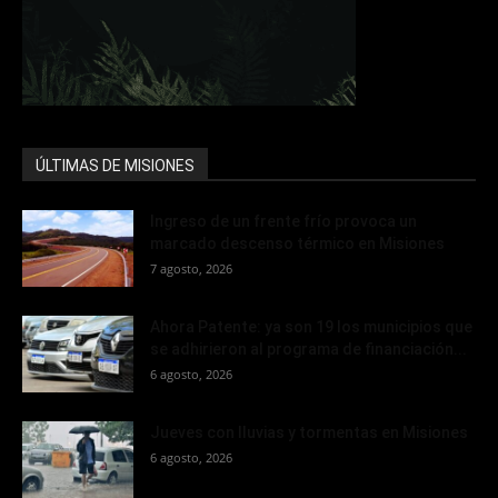
ÚLTIMAS DE MISIONES
Ingreso de un frente frío provoca un
marcado descenso térmico en Misiones
7 agosto, 2026
Ahora Patente: ya son 19 los municipios que
se adhirieron al programa de financiación...
6 agosto, 2026
Jueves con lluvias y tormentas en Misiones
6 agosto, 2026