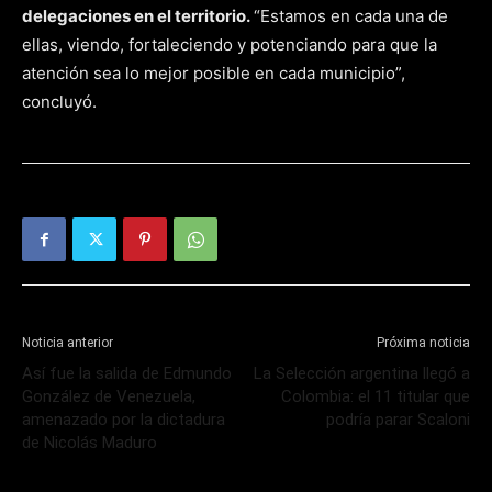
delegaciones en el territorio.
“Estamos en cada una de
ellas, viendo, fortaleciendo y potenciando para que la
atención sea lo mejor posible en cada municipio”,
concluyó.
Noticia anterior
Próxima noticia
Así fue la salida de Edmundo
La Selección argentina llegó a
González de Venezuela,
Colombia: el 11 titular que
amenazado por la dictadura
podría parar Scaloni
de Nicolás Maduro