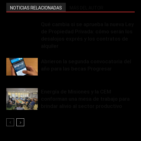
NOTICIAS RELACIONADAS
MÁS DEL AUTOR
Qué cambia si se aprueba la nueva Ley
de Propiedad Privada: cómo serán los
desalojos exprés y los contratos de
alquiler
Abrieron la segunda convocatoria del
año para las becas Progresar
Energía de Misiones y la CEM
conforman una mesa de trabajo para
brindar alivio al sector productivo