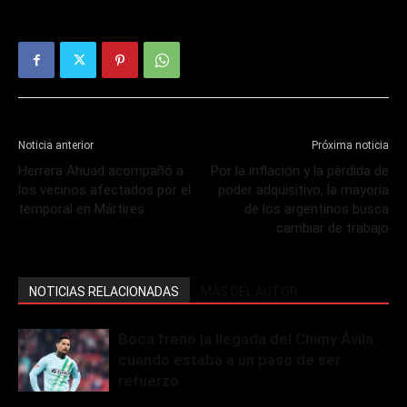
Noticia anterior
Próxima noticia
Herrera Ahuad acompañó a
Por la inflación y la pérdida de
los vecinos afectados por el
poder adquisitivo, la mayoría
temporal en Mártires
de los argentinos busca
cambiar de trabajo
NOTICIAS RELACIONADAS
MÁS DEL AUTOR
Boca frenó la llegada del Chimy Ávila
cuando estaba a un paso de ser
refuerzo