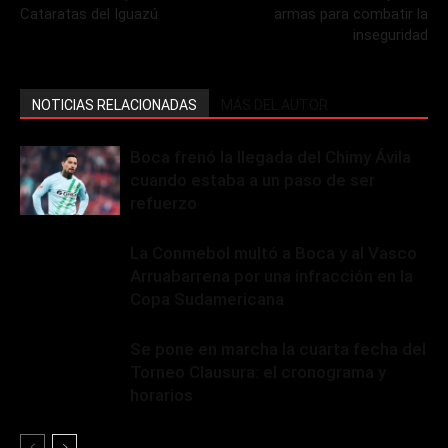
Cataratas del Iguazú
armas para combatir la
inseguridad
NOTICIAS RELACIONADAS
MÁS DEL AUTOR
Boca frenó la llegada del Chimy Ávila
cuando estaba a un paso de ser
refuerzo
La Conmebol multó a Boca y al Vasco
Arruabarrena por una infracción en la
Copa Sudamericana
Se pone en marcha la cuarta fecha del
Torneo Clausura: el cronograma y
horarios