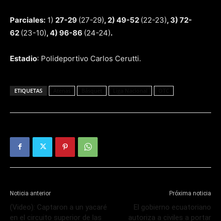
Parciales:
1)
27-29
(27-29)
, 2) 49-52
(22-23)
, 3) 72-
62
(23-10)
, 4) 96-86
(24-24)
.
Estadio
: Polideportivo Carlos Cerutti.
ETIQUETAS
Atenas
Básquet
Liga Nacional
OTC
Noticia anterior
Próxima noticia
(Video): Captaron a un yacaré
El gobierno ecuatoriano
en el circuito superior de las
autoriza a civiles a portar