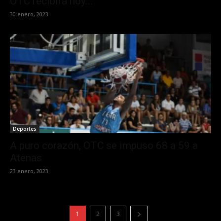
OTC recibirá hoy...
30 enero, 2023
Deportes
A puro corazón, OTC se impuso 68 a 59 a
Atenas
23 enero, 2023
1
2
3