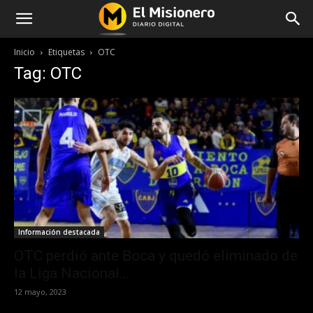
Inicio
Etiquetas
OTC
Tag: OTC
Información destacada
OTC perdió ante Boca y quedó eliminado de
la Liga Nacional...
12 mayo, 2023