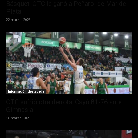
Básquet: OTC le ganó a Peñarol de Mar del
Plata
22 marzo, 2023
Información destacada
OTC sufrió otra derrota: Cayó 81-76 ante
Gimnasia
16 marzo, 2023