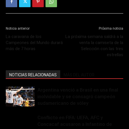
Noticia anterior
Próxima noticia
La caravana de los
La próxima semana saldrá a la
Campeones del Mundo durará
venta la camiseta de la
más de 7 horas
Selección con las tres
estrellas
NOTICIAS RELACIONADAS
MÁS DEL AUTOR
Argentina venció a Brasil en una final
inolvidable y se consagró campeón
sudamericano de vóley
Conflicto en FIFA: UEFA, AFC y
Concacaf acusaron a Infantino de