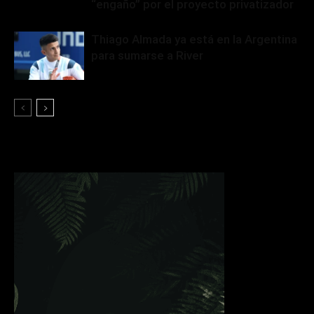
“engaño” por el proyecto privatizador
Thiago Almada ya está en la Argentina
para sumarse a River