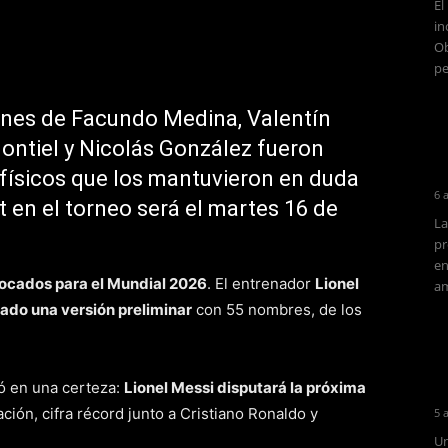
El
in
Ob
pe
ones de Facundo Medina, Valentín
ontiel y Nicolás González fueron
 físicos que los mantuvieron en duda
6 
 en el torneo será el martes 16 de
La
pr
en
vocados para el Mundial 2026
. El entrenador
Lionel
am
tado una versión preliminar
con 55 nombres, de los
ó en una certeza:
Lionel Messi
disputará la próxima
ción, cifra récord junto a Cristiano Ronaldo y
5 
Un