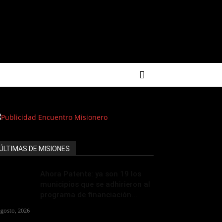
ÚLTIMAS DE MISIONES
Ahora Patente: ya son 19 los
municipios que se adhirieron al
programa de financiación...
agosto, 2026