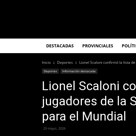
El
Misionero
DESTACADAS
PROVINCIALES
POLÍT
Inicio
Deportes
Lionel Scaloni confirmó la lista d
Deportes
Información destacada
Lionel Scaloni co
jugadores de la 
para el Mundial
29 mayo, 2026