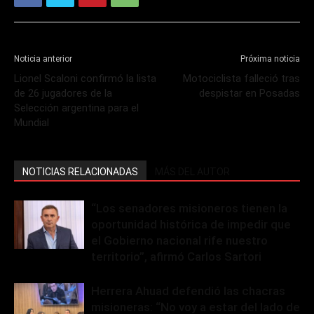
Noticia anterior
Próxima noticia
Lionel Scaloni confirmó la lista
Motociclista falleció tras
de 26 jugadores de la
despistar en Posadas
Selección argentina para el
Mundial
NOTICIAS RELACIONADAS
MÁS DEL AUTOR
“Los senadores misioneros tienen la
oportunidad histórica de impedir que
el Gobierno nacional rife nuestro
territorio”, afirmó Carlos Sartori
Herrera Ahuad defendió las chacras
misioneras: “No voy a estar del lado de