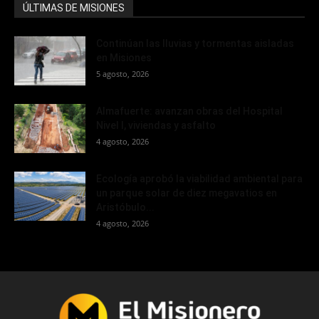
ÚLTIMAS DE MISIONES
Continúan las lluvias y tormentas aisladas
en Misiones
5 agosto, 2026
Almafuerte: avanzan obras del Hospital
Nivel I, viviendas y asfalto
4 agosto, 2026
Ecología aprobó la viabilidad ambiental para
un parque solar de diez megavatios en
Aristóbulo...
4 agosto, 2026