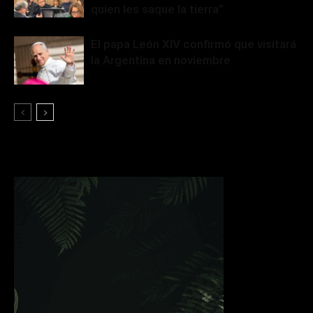
quien les saque la tierra”
El papa León XIV confirmó que visitará
la Argentina en noviembre