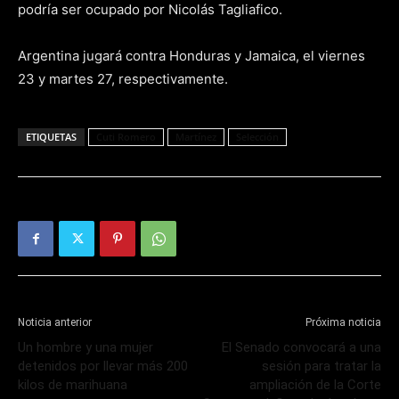
podría ser ocupado por Nicolás Tagliafico.
Argentina jugará contra Honduras y Jamaica, el viernes
23 y martes 27, respectivamente.
ETIQUETAS
Cuti Romero
Martínez
Selección
Noticia anterior
Próxima noticia
Un hombre y una mujer
El Senado convocará a una
detenidos por llevar más 200
sesión para tratar la
kilos de marihuana
ampliación de la Corte