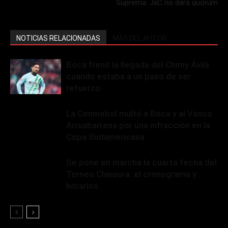
Suprema: JxC no dará quórum
NOTICIAS RELACIONADAS
MÁS DEL AUTOR
Boca frenó la llegada del Chimy Ávila
cuando estaba a un paso de ser
refuerzo
La Conmebol multó a Boca y al Vasco
Arruabarrena por una infracción en la
Copa Sudamericana
Se pone en marcha la cuarta fecha del
Torneo Clausura: el cronograma y
horarios