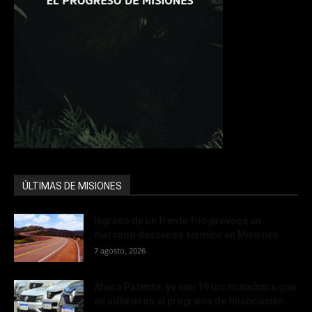
ÚLTIMAS DE MISIONES
Ingreso de un frente frío provoca un
marcado descenso térmico en Misiones
7 agosto, 2026
Ahora Patente: ya son 19 los municipios que
se adhirieron al programa de financiación...