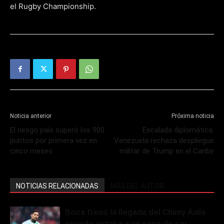
el Rugby Championship.
Noticia anterior
Próxima noticia
El riesgo país superó los 900
Escalada diplomática:
puntos por primera vez en
Venezuela rechaza despliegue
cinco meses
militar de Trump en el Caribe
NOTICIAS RELACIONADAS
MÁS DEL AUTOR
Boca frenó la llegada del Chimy Ávila
cuando estaba a un paso de ser