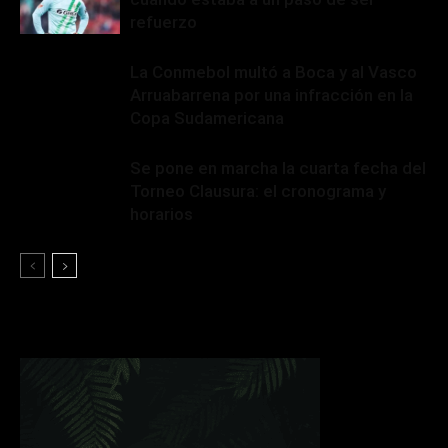
refuerzo
La Conmebol multó a Boca y al Vasco
Arruabarrena por una infracción en la
Copa Sudamericana
Se pone en marcha la cuarta fecha del
Torneo Clausura: el cronograma y
horarios