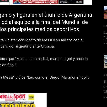
genio y figura en el triunfo de Argentina
icó al equipo a la final del Mundial de
7 
los principales medios deportivos.
Co
fr
ta viniste” con la foto de Messi y su abrazo con el
de
rcero gol argentino ante Croacia.
staca que “Messi da un recital, marca un gol y hace la
 en final”.
6 
ara Messi” y dice “Leo como el Diego (Maradona): gol y
El
in
Ob
pe