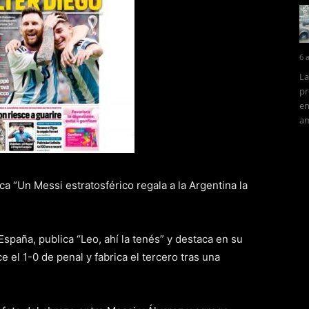
6 
La
pr
en
am
ica “Un Messi estratosférico regala a la Argentina la
 España, publica “Leo, ahí la tenés” y destaca en su
e el 1-0 de penal y fabrica el tercero tras una