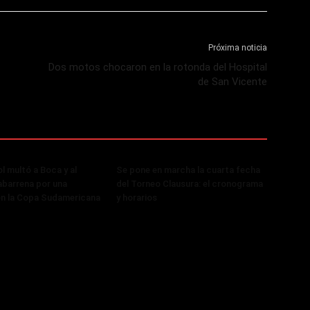
Próxima noticia
Dos motos chocaron en la rotonda del Hospital
de San Vicente
 multó a Boca y al
Se pone en marcha la cuarta fecha
abarrena por una
del Torneo Clausura: el cronograma
en la Copa Sudamericana
y horarios