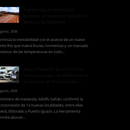
Ingreso de un frente frío
provoca un marcado descenso
térmico en Misiones
agosto, 2026
ntinúa la inestabilidad con el avance de un nuevo
ente frío que traerá lluvias, tormentas y un marcado
scenso de las temperaturas en todo...
Ahora Patente: ya son 19 los
municipios que se adhirieron al
programa de financiación...
agosto, 2026
 ministro de Hacienda, Adolfo Safrán, confirmó la
corporación de 13 nuevas localidades, entre ellas
erá, Eldorado y Puerto Iguazú. La herramienta
rmite abonar...