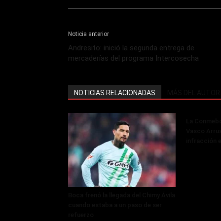
Noticia anterior
Andresito: inició la segunda entrega de
mercaderías del programa Intercosecha
NOTICIAS RELACIONADAS
MÁS DEL AUTOR
La Conmebol
Vasco Arru
infracción 
Boca frenó la llegada del Chimy Ávila
cuando estaba a un paso de ser
refuerzo