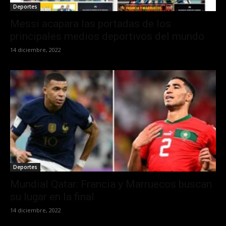
Deportes
Messi acapara las portadas de los
principales medios deportivos del mundo
14 diciembre, 2022
Deportes
Mundial Qatar: Francia y Marruecos buscan
su lugar en la final
14 diciembre, 2022