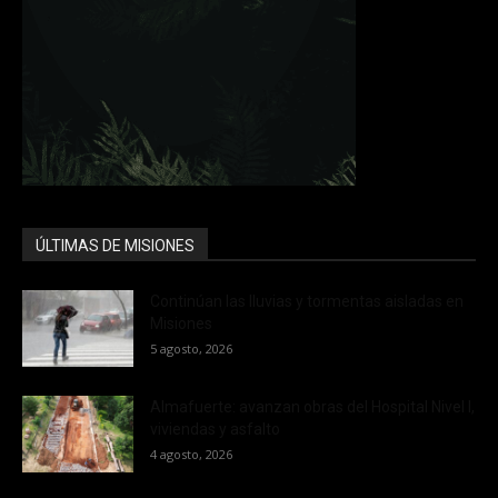
ÚLTIMAS DE MISIONES
Continúan las lluvias y tormentas aisladas en
Misiones
5 agosto, 2026
Almafuerte: avanzan obras del Hospital Nivel I,
viviendas y asfalto
4 agosto, 2026