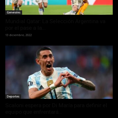
Generales
Mundial Qatar: La Selección Argentina va
por el pase a la...
13 diciembre, 2022
Deportes
Scaloni espera por Di María para definir el
equipo que enfrentará...