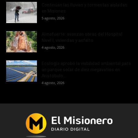
Continúan las lluvias y tormentas aisladas
en Misiones
5 agosto, 2026
Almafuerte: avanzan obras del Hospital
Nivel I, viviendas y asfalto
4 agosto, 2026
Ecología aprobó la viabilidad ambiental para
un parque solar de diez megavatios en
Aristóbulo...
4 agosto, 2026