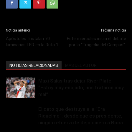
Noticia anterior
Próxima noticia
Apóstoles: Instalan 70
Este miércoles inicia el debate
luminarias LED en la Ruta 1
por la “Tragedia del Campus”
NOTICIAS RELACIONADAS
MÁS DEL AUTOR
Maxi Salas tras dejar River Plate:
“Estoy muy enojado, nos trataron muy
mal”
El dato que destruye a la “Era
Riquelme”: desde que es presidente,
ningún refuerzo le dejó dinero a Boca