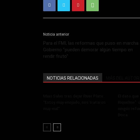
Noticia anterior
Para el FMI, las reformas que puso en marcha 
Gobierno "pueden demorar algún tiempo en
rendir fruto"
NOTICIAS RELACIONADAS
MÁS DEL AUTOR
Maxi Salas tras dejar River Plate:
El dato que 
“Estoy muy enojado, nos trataron
Riquelme”: 
muy mal”
ningún refue
Boca