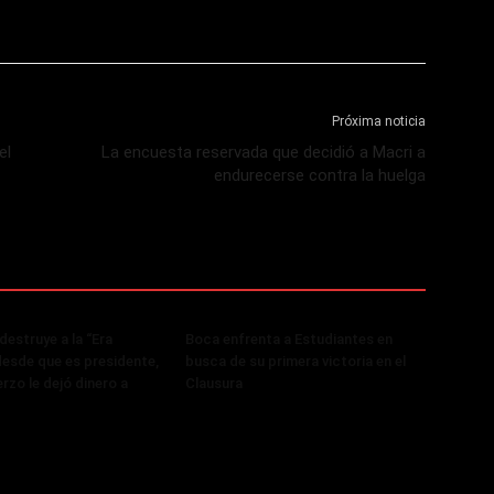
Próxima noticia
el
La encuesta reservada que decidió a Macri a
endurecerse contra la huelga
destruye a la “Era
Boca enfrenta a Estudiantes en
desde que es presidente,
busca de su primera victoria en el
rzo le dejó dinero a
Clausura