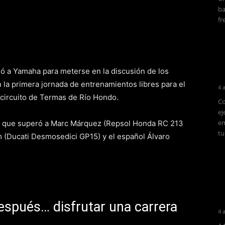
ba
fr
egó a Yamaha para meterse en la discusión de los
 la primera jornada de entrenamientos libres para el
4 
circuito de Termas de Río Hondo.
Co
ej
em
el que superó a Marc Márquez (Repsol Honda RC 213
tu
 (Ducati Desmosedici GP15) y el español Álvaro
después… disfrutar una carrera
4 