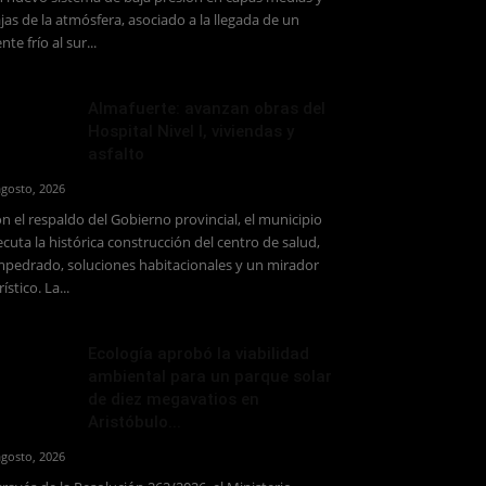
jas de la atmósfera, asociado a la llegada de un
ente frío al sur...
Almafuerte: avanzan obras del
Hospital Nivel I, viviendas y
asfalto
agosto, 2026
n el respaldo del Gobierno provincial, el municipio
ecuta la histórica construcción del centro de salud,
pedrado, soluciones habitacionales y un mirador
rístico. La...
Ecología aprobó la viabilidad
ambiental para un parque solar
de diez megavatios en
Aristóbulo...
agosto, 2026