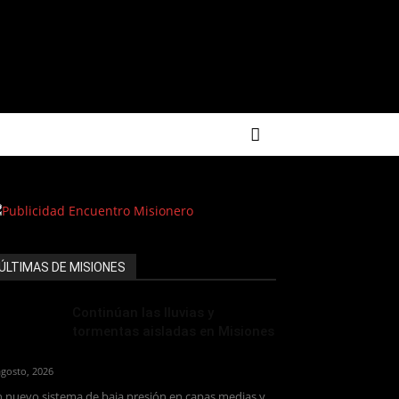
ÚLTIMAS DE MISIONES
Continúan las lluvias y
tormentas aisladas en Misiones
agosto, 2026
 nuevo sistema de baja presión en capas medias y