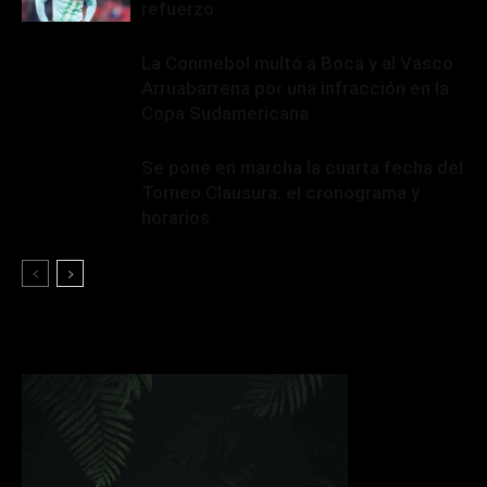
refuerzo
La Conmebol multó a Boca y al Vasco
Arruabarrena por una infracción en la
Copa Sudamericana
Se pone en marcha la cuarta fecha del
Torneo Clausura: el cronograma y
horarios