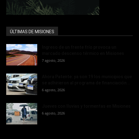
ÚLTIMAS DE MISIONES
Ingreso de un frente frío provoca un
marcado descenso térmico en Misiones
7 agosto, 2026
Ahora Patente: ya son 19 los municipios que
se adhirieron al programa de financiación...
6 agosto, 2026
Jueves con lluvias y tormentas en Misiones
6 agosto, 2026