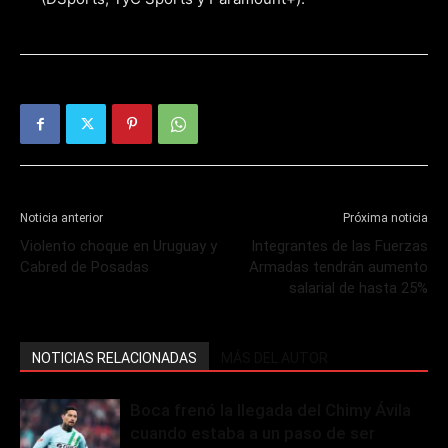
Noticia anterior
Próxima noticia
Violento choque en Uruguay y
Integrantes de las Fuerzas
Cabred de Posadas
Armadas tendrán aumento
salarial de hasta 25%
NOTICIAS RELACIONADAS
MÁS DEL AUTOR
Boca frenó la llegada del Chimy Ávila
cuando estaba a un paso de ser