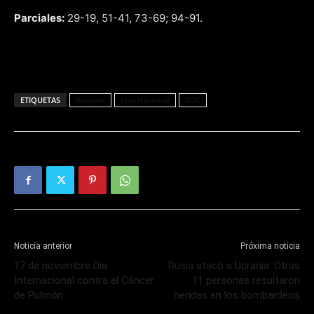
Parciales:
29-19, 51-41, 73-69; 94-91.
ETIQUETAS
Básquet
Liga Nacional
OTC
Noticia anterior
Próxima noticia
17 de noviembre Día
Rusia atacó a Ucrania: Otras
Internacional contra el Cáncer
11 personas resultaron
de Pulmón
heridas en los bombardeos