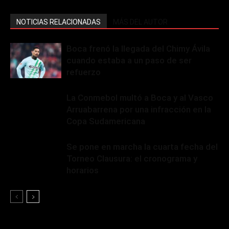
NOTICIAS RELACIONADAS
MÁS DEL AUTOR
Boca frenó la llegada del Chimy Ávila
cuando estaba a un paso de ser
refuerzo
La Conmebol multó a Boca y al Vasco
Arruabarrena por una infracción en la
Copa Sudamericana
Se pone en marcha la cuarta fecha del
Torneo Clausura: el cronograma y
horarios