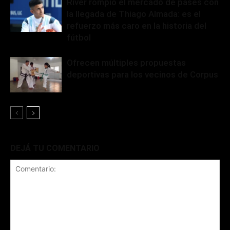
River rompió el mercado de pases con
la llegada de Thiago Almada: es el
refuerzo más caro en la historia del
fútbol
Ofrecen múltiples propuestas
deportivas para los vecinos de Corpus
DEJÁ TU COMENTARIO