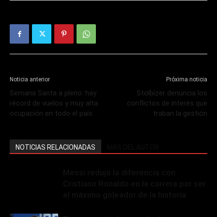
Noticia anterior
Próxima noticia
Semana Santa a pleno: hay
Stolbizer denuncia los
récord de vuelos y muy alta
conflictos de interés que
ocupación en todo el país
traban la gestión
NOTICIAS RELACIONADAS
MÁS DEL AUTOR
Messi redujo la diferencia con
Cristiano Ronaldo en la carrera por ser
el máximo goleador de la historia