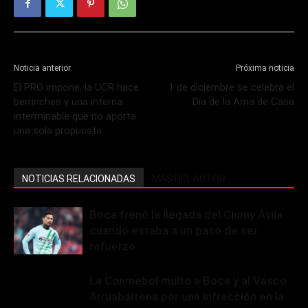
Noticia anterior
Próxima noticia
El PRO impone, la UCR hace
1 de diciembre se celebra el
berrinches y una interna
Día de la Ama de Casa
interminable que no aporta
una sola propuesta
NOTICIAS RELACIONADAS
MÁS DEL AUTOR
Boca frenó la llegada del Chimy Ávila
cuando estaba a un paso de ser
refuerzo
La Conmebol multó a Boca y al Vasco
Arruabarrena por una infracción en la