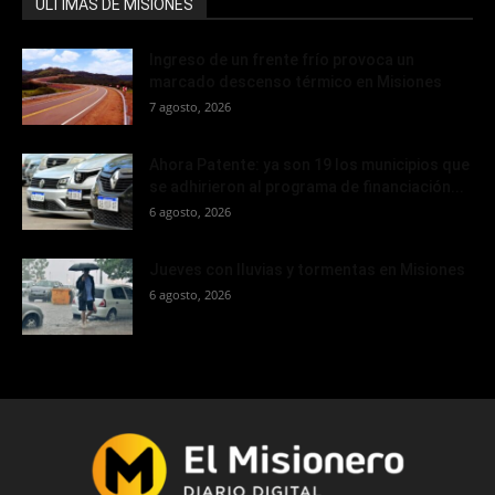
ÚLTIMAS DE MISIONES
Ingreso de un frente frío provoca un
marcado descenso térmico en Misiones
7 agosto, 2026
Ahora Patente: ya son 19 los municipios que
se adhirieron al programa de financiación...
6 agosto, 2026
Jueves con lluvias y tormentas en Misiones
6 agosto, 2026