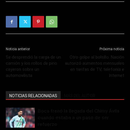
Noticia anterior
Próxima noticia
Se desprendió la carga de un
Otro golpe al bolsillo: Nación
camión y los rollos de pino
autorizó aumentos mensuales
cayeron sobre un
en tarifas de TV, telefonía e
automovilista
Internet
NOTICIAS RELACIONADAS
MÁS DEL AUTOR
Boca frenó la llegada del Chimy Ávila
cuando estaba a un paso de ser
refuerzo