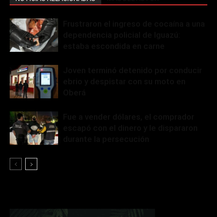
Frustraron el ingreso de cocaína a una
dependencia policial de Iguazú:
estaba escondida en carne
Joven terminó detenido por conducir
ebrio y despistar con su moto en
Oberá
Fue a vender dólares, el comprador
escapó con el dinero y le dispararon
durante la persecución