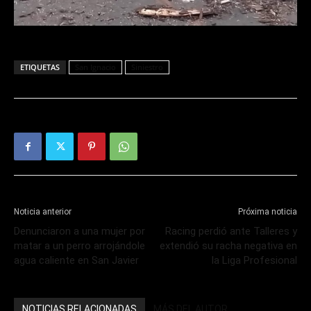
ETIQUETAS
San Ignacio
Siniestro
Noticia anterior
Próxima noticia
Denunciaron a una mujer por
Racing perdió ante Talleres y
matar a un perro arrojándole
extendió su racha negativa en
agua caliente en San Javier
la Liga Profesional
NOTICIAS RELACIONADAS
MÁS DEL AUTOR