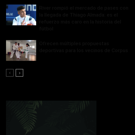
River rompió el mercado de pases con
la llegada de Thiago Almada: es el
refuerzo más caro en la historia del
fútbol
Ofrecen múltiples propuestas
deportivas para los vecinos de Corpus