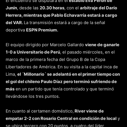
El encuentro se disputará en el
estadio Eva Perón de
Junín
, desde las
20.30 horas
, con el
arbitraje del Darío
Herrera, mientras que Pablo Echavarría estará a cargo
del VAR.
La transmisión estará a cargo de la señal
deportiva
ESPN Premium.
El equipo dirigido por Marcelo Gallardo
viene de ganarle
1-0 a Universitario de Perú
, el pasado miércoles, en el
marco de la primera fecha del Grupo B de la Copa
Libertadores de América. En su visita a la capital inca de
Lima,
el ´Millonario´ se adelantó en el primer tiempo con
el gol del chileno Paulo Díaz pero terminó sufriendo de
más
en un partido que tenía controlado y que terminó
llevándose los tres puntos.
En cuanto al certamen doméstico,
River viene de
empatar 2-2 con Rosario Central en condición de local
y
se ubica tercero con 20 puntos, a cuatro del líder