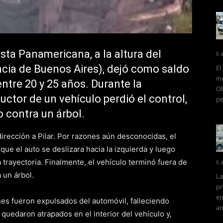
sta Panamericana, a la altura del
6 
ncia de Buenos Aires), dejó como saldo
El
in
ntre 20 y 25 años. Durante la
Ob
ctor de un vehículo perdió el control,
pe
 contra un árbol.
dirección a Pilar. Por razones aún desconocidas, el
que el auto se deslizara hacia la izquierda y luego
a trayectoria. Finalmente, el vehículo terminó fuera de
6 
 un árbol.
La
pr
en
nes fueron expulsados del automóvil, falleciendo
am
uedaron atrapados en el interior del vehículo y,