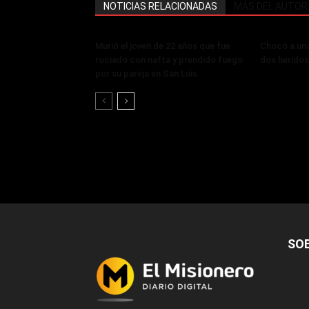
NOTICIAS RELACIONADAS
MÁS DEL AUTOR
Murió el joven de 22 años que fue
Chocó a un
rociado con nafta y prendido fuego
dos heridos
por su pareja en San Luis
SO