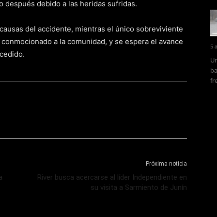
o después debido a las heridas sufridas.
causas del accidente, mientras el único sobreviviente
a conmocionado a la comunidad, y se espera el avance
5 
ucedido.
Un
ba
fr
Próxima noticia
a
River busca acercarse al líder Independiente en
su visita a Sarmiento de Junín