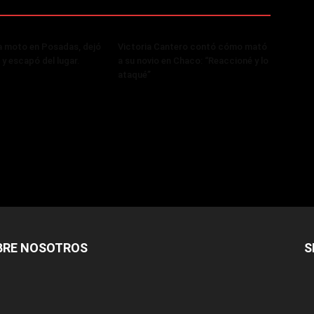
a moto en Posadas, dejó
Victoria Cantero contó cómo mató
 y escapó del lugar.
a su novio en Chaco: “Reaccioné y lo
ataqué”
BRE NOSOTROS
S