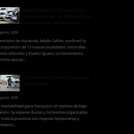
Ahora Patente: ya son 19 los
municipios que se adhirieron al
programa de financiación...
agosto, 2026
 ministro de Hacienda, Adolfo Safrán, confirmó la
corporación de 13 nuevas localidades, entre ellas
erá, Eldorado y Puerto Iguazú. La herramienta
rmite abonar...
Jueves con lluvias y tormentas
en Misiones
agosto, 2026
 inestabilidad gana fuerza por un sistema de baja
esión. Se esperan lluvias y tormentas organizadas
 toda la provincia con mejoras temporarias y
biente...