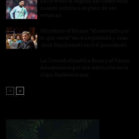
Boca frenó la llegada del Chimy Ávila
cuando estaba a un paso de ser
refuerzo
Oficializan el bloque “Movimiento por
lo que viene” en la Legislatura y Juan
José Szychowski será el presidente
La Conmebol multó a Boca y al Vasco
Arruabarrena por una infracción en la
Copa Sudamericana