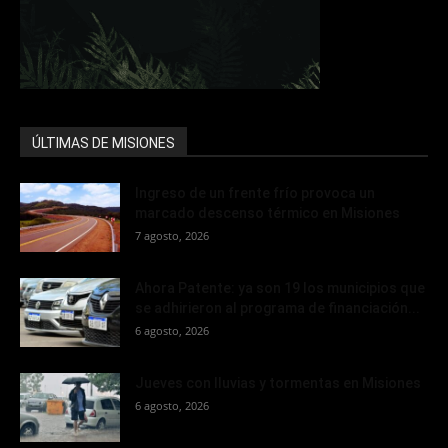
ÚLTIMAS DE MISIONES
Ingreso de un frente frío provoca un
marcado descenso térmico en Misiones
7 agosto, 2026
Ahora Patente: ya son 19 los municipios que
se adhirieron al programa de financiación...
6 agosto, 2026
Jueves con lluvias y tormentas en Misiones
6 agosto, 2026