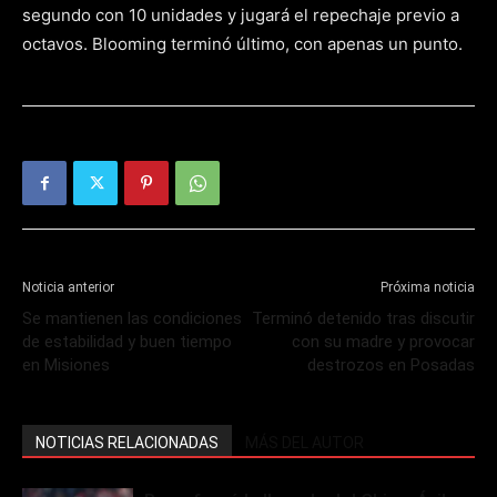
segundo con 10 unidades y jugará el repechaje previo a
octavos. Blooming terminó último, con apenas un punto.
Noticia anterior
Próxima noticia
Se mantienen las condiciones
Terminó detenido tras discutir
de estabilidad y buen tiempo
con su madre y provocar
en Misiones
destrozos en Posadas
NOTICIAS RELACIONADAS
MÁS DEL AUTOR