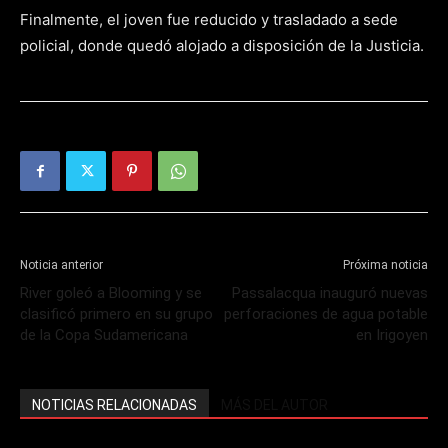
Finalmente, el joven fue reducido y trasladado a sede
policial, donde quedó alojado a disposición de la Justicia.
Noticia anterior
Próxima noticia
River goleó a Blooming y se
Passalacqua inauguró nuevas
clasificó primero en su grupo
perforaciones de agua potable
de la Copa Sudamericana
en Irigoyen
NOTICIAS RELACIONADAS
MÁS DEL AUTOR