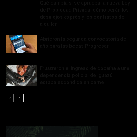
Qué cambia si se aprueba la nueva Ley
de Propiedad Privada: cómo serán los
desalojos exprés y los contratos de
alquiler
Abrieron la segunda convocatoria del
año para las becas Progresar
Frustraron el ingreso de cocaína a una
dependencia policial de Iguazú:
estaba escondida en carne