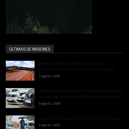
ÚLTIMAS DE MISIONES
Ingreso de un frente frío provoca un
marcado descenso térmico en Misiones
7 agosto, 2026
Ahora Patente: ya son 19 los municipios que
se adhirieron al programa de financiación...
6 agosto, 2026
Jueves con lluvias y tormentas en Misiones
6 agosto, 2026