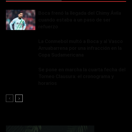
Boca frenó la llegada del Chimy Ávila
cuando estaba a un paso de ser
refuerzo
La Conmebol multó a Boca y al Vasco
Arruabarrena por una infracción en la
Copa Sudamericana
Se pone en marcha la cuarta fecha del
Torneo Clausura: el cronograma y
horarios