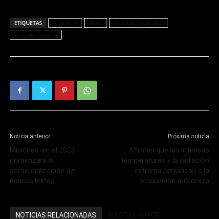
ETIQUETAS
Argentina
Messi
Mundial Qatar 2022
Ronaldo Nazario
Noticia anterior
Próxima noticia
Misiones: en el 2023
Afirman que las intensas
comenzará la
temperaturas y la radiación
comercialización de
extrema perjudican a la
nanosatélites
producción misionera
NOTICIAS RELACIONADAS
MÁS DEL AUTOR