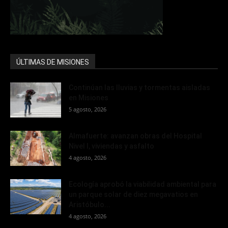
ÚLTIMAS DE MISIONES
Continúan las lluvias y tormentas aisladas
en Misiones
5 agosto, 2026
Almafuerte: avanzan obras del Hospital
Nivel I, viviendas y asfalto
4 agosto, 2026
Ecología aprobó la viabilidad ambiental para
un parque solar de diez megavatios en
Aristóbulo...
4 agosto, 2026