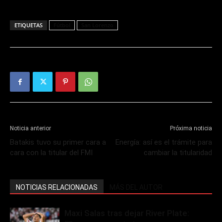
ETIQUETAS
Fútbol
San Lorenzo
Noticia anterior
Próxima noticia
Batakis tuvo su primer cara a
Energía: así es el trámite para
cara con la titular del FMI
cambiar la titularidad
NOTICIAS RELACIONADAS
MÁS DEL AUTOR
Maxi Salas tras dejar River Plate: