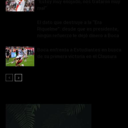
“Estoy muy enojado, nos trataron muy
mal”
El dato que destruye a la “Era
Riquelme”: desde que es presidente,
ningún refuerzo le dejó dinero a Boca
Boca enfrenta a Estudiantes en busca
de su primera victoria en el Clausura