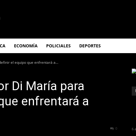
ICA
ECONOMÍA
POLICIALES
DEPORTES
efinir el equipo que enfrentará a...
or Di María para
 que enfrentará a
224
0
6 