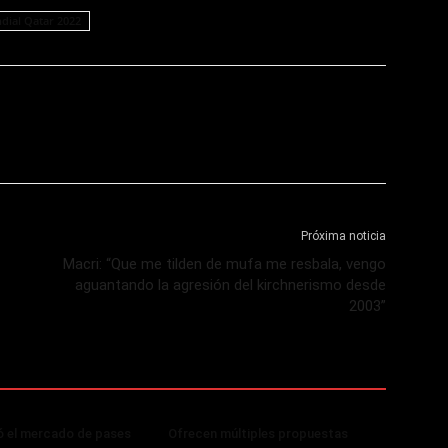
dial Qatar 2022
Próxima noticia
Macri: “Que me tilden de mufa me resbala, vengo
aguantando la agresión del kirchnerismo desde
2003”
ó el mercado de pases
Ofrecen múltiples propuestas