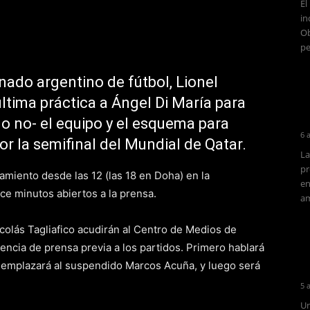
El
in
Ob
pe
onado argentino de fútbol, Lionel
última práctica a Ángel Di María para
a o no- el equipo y el esquema para
6 
or la semifinal del Mundial de Qatar.
La
pr
namiento desde las 12 (las 18 en Doha) en la
en
ce minutos abiertos a la prensa.
am
Nicolás Tagliafico acudirán al Centro de Medios de
encia de prensa previa a los partidos. Primero hablará
reemplazará al suspendido Marcos Acuña, y luego será
5 
Un