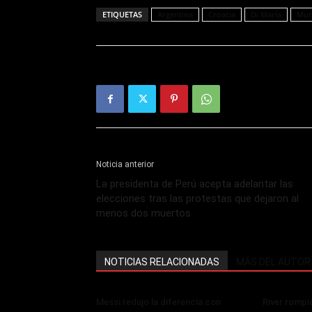
ETIQUETAS
Argentina
Croacia
Di María
Mun
Noticia anterior
La presidenta de Perú acepta adelantar las
elecciones tras las protestas que dejaron al
menos dos muertos
NOTICIAS RELACIONADAS
MÁS DEL AUTOR
Messi redujo la diferencia con
River rompi