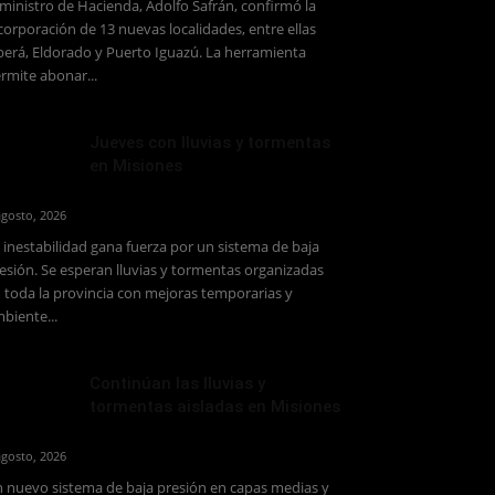
 ministro de Hacienda, Adolfo Safrán, confirmó la
corporación de 13 nuevas localidades, entre ellas
erá, Eldorado y Puerto Iguazú. La herramienta
rmite abonar...
Jueves con lluvias y tormentas
en Misiones
agosto, 2026
 inestabilidad gana fuerza por un sistema de baja
esión. Se esperan lluvias y tormentas organizadas
 toda la provincia con mejoras temporarias y
biente...
Continúan las lluvias y
tormentas aisladas en Misiones
agosto, 2026
 nuevo sistema de baja presión en capas medias y