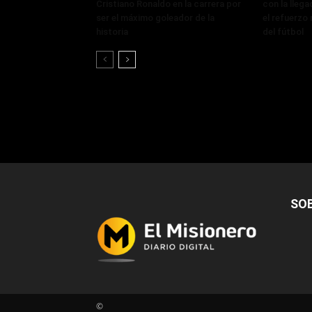
Cristiano Ronaldo en la carrera por
con la lleg
ser el máximo goleador de la
el refuerzo 
historia
del fútbol
SO
©