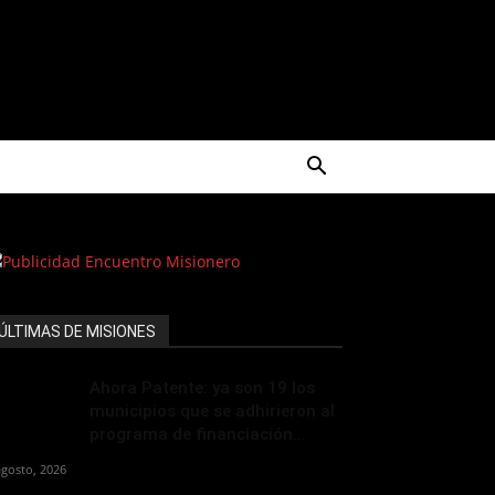
ÚLTIMAS DE MISIONES
Ahora Patente: ya son 19 los
municipios que se adhirieron al
programa de financiación...
agosto, 2026