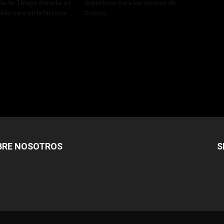
ada de Thiago Almada: es
deportivas para los vecinos de
más caro en la historia
Corpus
BRE NOSOTROS
S