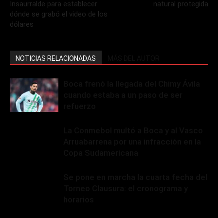
Insaurralde para establecer
natural protegida
dónde se grabó el video de los
dólares
NOTICIAS RELACIONADAS
MÁS DEL AUTOR
Boca frenó la llegada del Chimy Ávila
cuando estaba a un paso de ser
refuerzo
La Conmebol multó a Boca y al Vasco
Arruabarrena por una infracción en la
Copa Sudamericana
Se pone en marcha la cuarta fecha del
Torneo Clausura: el cronograma y
horarios