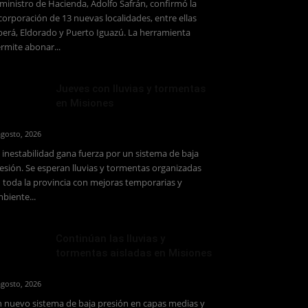
 ministro de Hacienda, Adolfo Safrán, confirmó la
corporación de 13 nuevas localidades, entre ellas
erá, Eldorado y Puerto Iguazú. La herramienta
rmite abonar...
Jueves con lluvias y tormentas
en Misiones
agosto, 2026
 inestabilidad gana fuerza por un sistema de baja
esión. Se esperan lluvias y tormentas organizadas
 toda la provincia con mejoras temporarias y
biente...
Continúan las lluvias y
tormentas aisladas en Misiones
agosto, 2026
 nuevo sistema de baja presión en capas medias y