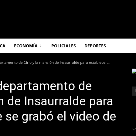
ICA
ECONOMÍA
POLICIALES
DEPORTES
artamento de Cirio y la mansión de Insaurralde para establecer...
 departamento de
n de Insaurralde para
 se grabó el video de
6 