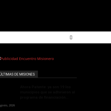
ÚLTIMAS DE MISIONES
Ahora Patente: ya son 19 los
municipios que se adhirieron al
programa de financiación...
agosto, 2026