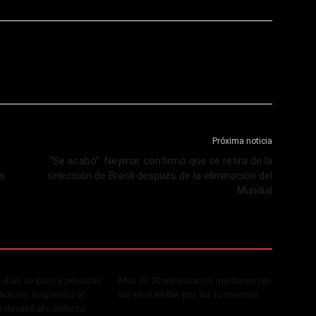
Próxima noticia
“Se acabó”: Neymar confirmó que se retira de la
s
selección de Brasil después de la eliminación del
Mundial
 días de paro y pérdidas
Más de 20 mil usuarios quedaron sin
, Nación suspendió el
luz en el AMBA por las tormentas
 desató el conflicto