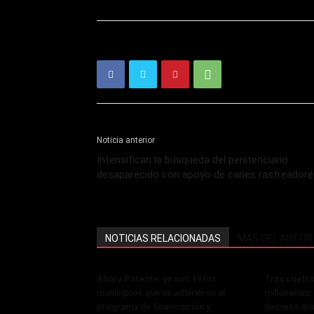
Noticia anterior
Intensifican la búsqueda del penitenciario
desaparecido con apoyo de canes rastreadore
NOTICIAS RELACIONADAS
MÁS DEL AUTOR
Ahora Patente: ya son 19 los
Tras cuatro
municipios que se adhirieron al
millonarias
programa de financiación y
decreto que