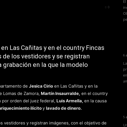
El
42
0
in
Ob
pe
en Las Cañitas y en el country Fincas
de los vestidores y se registran
6 
La
a grabación en la que la modelo
pr
en
am
partamento de
Jesica Cirio
en Las Cañitas y en la
de Lomas de Zamora,
Martín Insaurralde
,
en el country
 por orden del juez federal,
Luis Armella,
en la causa
riquecimiento ilícito
y
lavado de dinero.
5 
s vestidores y registran imágenes, con el objetivo de
Un