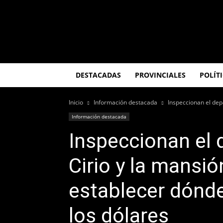
El
Misionero
DESTACADAS
PROVINCIALES
POLÍT
Inicio
Información destacada
Inspeccionan el dep
Información destacada
Inspeccionan el
Cirio y la mansió
establecer dónde
los dólares