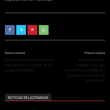
Noticia anterior
Próxima noticia
La Policía desarticuló el tercer
Gastón Pauls en
narcokiosco en menos de 24
Posadas: “Hay que
horas en Posadas
profundizar, multiplicar y
potenciar el mensaje de
prevención”
NOTICIAS RELACIONADAS
MÁS DEL AUTOR