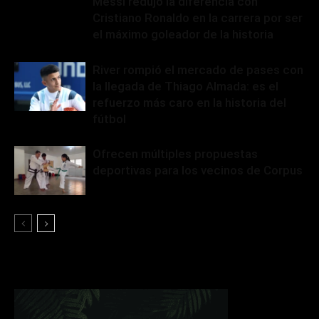
Messi redujo la diferencia con
Cristiano Ronaldo en la carrera por ser
el máximo goleador de la historia
River rompió el mercado de pases con
la llegada de Thiago Almada: es el
refuerzo más caro en la historia del
fútbol
Ofrecen múltiples propuestas
deportivas para los vecinos de Corpus