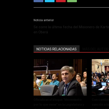
Noticia anterior
Se corre la última fecha del Misionero de Karti
en Oberá
NOTICIAS RELACIONADAS
MÁS DEL AUTOR
Oficializan el bloque “Movimiento
Con cambios
por lo que viene” en la Legislatura y
sanción a la