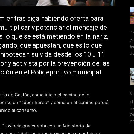
mientras siga habiendo oferta para
multiplicar y potenciar el mensaje de
7 
s lo que se está metiendo en la nariz,
Co
ugando, que apuestan, que es lo que
fr
hipotecan su vida desde los 10 u 11
de
r y activista por la prevención de las
ción en el Polideportivo municipal
6 
oria de Gastón, cómo inició el camino de la
El
reerse un “súper héroe” y cómo en el camino perdió
in
ebido al consumo.
Ob
pe
la Provincia que cuenta con un Ministerio de
só que “ojalá las otras provincias se contagien,