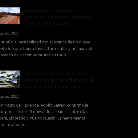
Ingreso de un frente frío
provoca un marcado descenso
térmico en Misiones
agosto, 2026
ntinúa la inestabilidad con el avance de un nuevo
ente frío que traerá lluvias, tormentas y un marcado
scenso de las temperaturas en todo...
Ahora Patente: ya son 19 los
municipios que se adhirieron al
programa de financiación...
agosto, 2026
 ministro de Hacienda, Adolfo Safrán, confirmó la
corporación de 13 nuevas localidades, entre ellas
erá, Eldorado y Puerto Iguazú. La herramienta
rmite abonar...