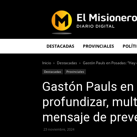
El
Misionero
DESTACADAS
PROVINCIALES
POLÍT
Inicio
Destacadas
Gastón Pauls en Posadas: “Hay q
Destacadas
Provinciales
Gastón Pauls en
profundizar, mult
mensaje de prev
23 noviembre, 2024