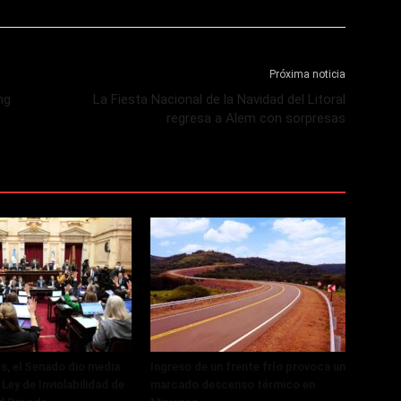
Próxima noticia
ng
La Fiesta Nacional de la Navidad del Litoral
regresa a Alem con sorpresas
, el Senado dio media
Ingreso de un frente frío provoca un
 Ley de Inviolabilidad de
marcado descenso térmico en