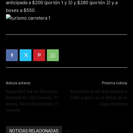
anticipada a $200 (portón 1 y 3) y $280 (portón 2) y a
boxes a $550.
Noticia anterior
Próxima noticia
Seguridad vial en Misiones:
Argentina le dio dos golpes a
Retuvieron 102 carnets, 11
Chile y ganó en el debut de la
autos, 94 motocicletas y 1
Copa América
camión
NOTICIAS RELACIONADAS
MÁS DEL AUTOR