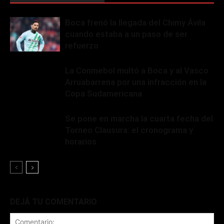
Boca frenó la llegada del Chimy Ávila
cuando estaba a un paso de ser
refuerzo
La Conmebol multó a Boca y al Vasco
Arruabarrena por una infracción en la
Copa Sudamericana
Se pone en marcha la cuarta fecha del
Torneo Clausura: el cronograma y
horarios
DEJÁ TU COMENTARIO