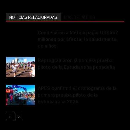
NOTICIAS RELACIONADAS
MÁS DEL AUTOR
Condenaron a Meta a pagar US$567
millones por afectar la salud mental
de niños
Reprogramaron la primera prueba
piloto de la Estudiantina posadeña
APES confirmó el cronograma de la
primera prueba piloto de la
Estudiantina 2026