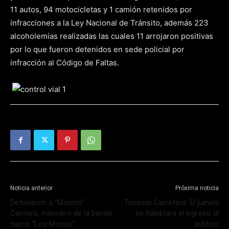
11 autos, 94 motocicletas y 1 camión retenidos por
infracciones a la Ley Nacional de Tránsito, además 223
alcoholemias realizadas las cuales 11 arrojaron positivas
por lo que fueron detenidos en sede policial por
infracción al Código de Faltas.
Noticia anterior
Próxima noticia
Detuvieron a “Monchi”
Turismo Carretera: El jueves
Cantero, miembro de la banda
se habilitará el ingreso al
narco “Los Monos”
público