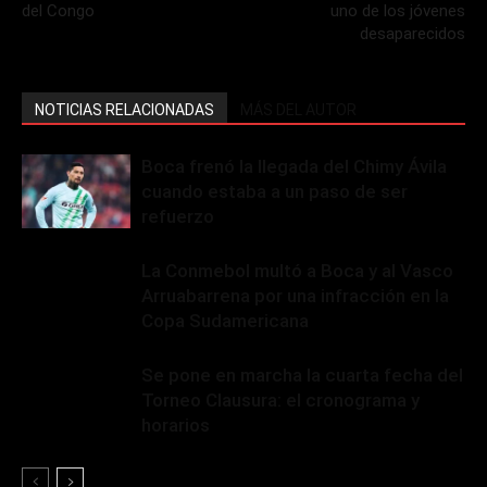
del Congo
uno de los jóvenes
desaparecidos
NOTICIAS RELACIONADAS
MÁS DEL AUTOR
Boca frenó la llegada del Chimy Ávila
cuando estaba a un paso de ser
refuerzo
La Conmebol multó a Boca y al Vasco
Arruabarrena por una infracción en la
Copa Sudamericana
Se pone en marcha la cuarta fecha del
Torneo Clausura: el cronograma y
horarios