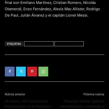
final son Emiliano Martínez, Cristian Romero, Nicolás
Otamendi, Enzo Fernández, Alexis Mac Allister, Rodrigo
De Paul, Julián Álvarez y el capitán Lionel Messi.
ETIQUETAS
Mundial Qatar 2022
Selección Argentina
Noticia anterior
Próxima noticia
Al menos 169 muertos por
Florencio Varela: hallaron
inundaciones en la República
semicalcinado y asfixiado a