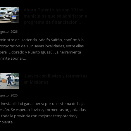
Ahora Patente: ya son 19 los
municipios que se adhirieron al
programa de financiación...
agosto, 2026
 ministro de Hacienda, Adolfo Safrán, confirmó la
corporación de 13 nuevas localidades, entre ellas
erá, Eldorado y Puerto Iguazú. La herramienta
rmite abonar...
Jueves con lluvias y tormentas
en Misiones
agosto, 2026
 inestabilidad gana fuerza por un sistema de baja
esión. Se esperan lluvias y tormentas organizadas
 toda la provincia con mejoras temporarias y
biente...