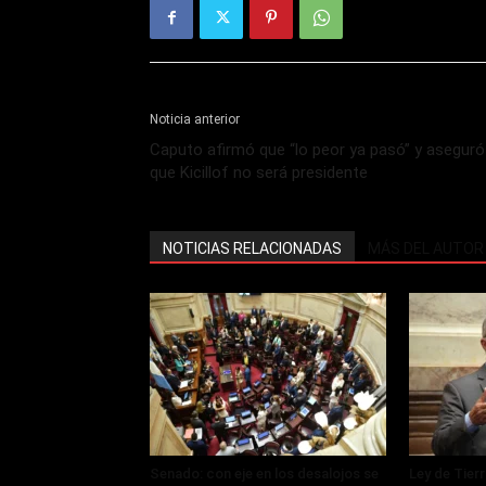
Noticia anterior
Caputo afirmó que “lo peor ya pasó” y aseguró
que Kicillof no será presidente
NOTICIAS RELACIONADAS
MÁS DEL AUTOR
Senado: con eje en los desalojos se
Ley de Tier