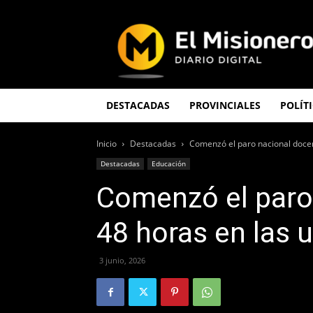
El
Misionero
DESTACADAS
PROVINCIALES
POLÍT
Inicio
Destacadas
Comenzó el paro nacional docen
Destacadas
Educación
Comenzó el paro
48 horas en las 
3 junio, 2026