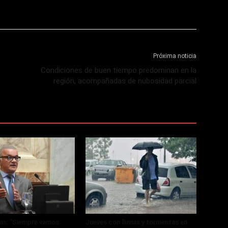
Próxima noticia
Condiciones de buen tiempo predominan en la
región, acompañadas de nubosidad parcial
ras: “Siempre vamos
Jueves con lluvias y tormentas en