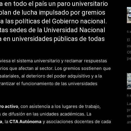
 en todo el país un paro universitario
 plan de lucha impulsado por gremios
 las políticas del Gobierno nacional.
ntas sedes de la Universidad Nacional
6 
a en universidades públicas de todas
El
in
Ob
pe
raviesa el sistema universitario y reclamar respuestas
rios que afectan al sector. Los gremios sostienen que
alariales, al deterioro del poder adquisitivo y a la
rantizar el funcionamiento de las universidades
6 
La
ro activo
, con asistencia a los lugares de trabajo,
pr
s de difusión en las unidades académicas. La
en
a
, la
CTA Autónoma
y asociaciones docentes de cada
am