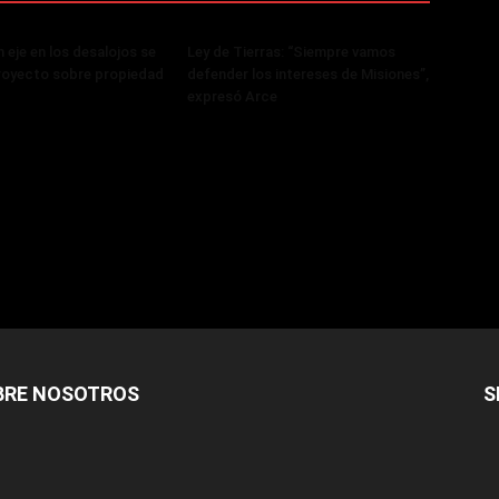
 eje en los desalojos se
Ley de Tierras: “Siempre vamos
royecto sobre propiedad
defender los intereses de Misiones”,
expresó Arce
BRE NOSOTROS
S