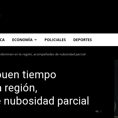
ICA
ECONOMÍA
POLICIALES
DEPORTES
edominan en la región, acompañadas de nubosidad parcial
buen tiempo
 región,
nubosidad parcial
62
0