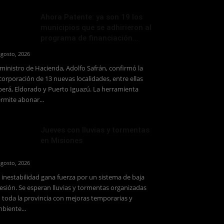
Ahora Patente: ya son 19 los
municipios que se adhirieron al
programa de financiación...
agosto, 2026
 ministro de Hacienda, Adolfo Safrán, confirmó la
corporación de 13 nuevas localidades, entre ellas
erá, Eldorado y Puerto Iguazú. La herramienta
rmite abonar...
Jueves con lluvias y tormentas
en Misiones
agosto, 2026
 inestabilidad gana fuerza por un sistema de baja
esión. Se esperan lluvias y tormentas organizadas
 toda la provincia con mejoras temporarias y
biente...