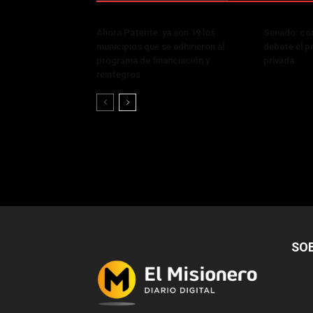
Ahora Patente: ya son 19 los
Senado: con
municipios que se adhirieron al
debate el p
programa de financiación y
privada
reintegros
SO