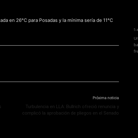
ada en 26°C para Posadas y la mínima sería de 11°C
5 
Un
ba
fr
Próxima noticia
s
Turbulencia en LLA: Bullrich ofreció renuncia y
complicó la aprobación de pliegos en el Senado