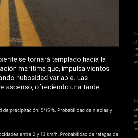
6 
El
in
Ob
iente se tornará templado hacia la
pe
lación marítima que, impulsa vientos
rando nubosidad variable. Las
ve ascenso, ofreciendo una tarde
6 
La
 de precipitación: 5/15 %. Probabilidad de nieblas y
pr
en
am
ocidades entre 2 y 13 km/h. Probabilidad de ráfagas de