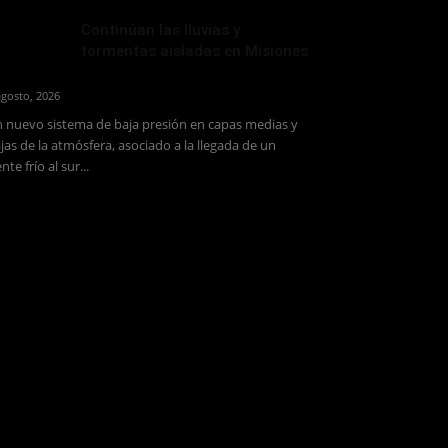
Continúan las lluvias y
tormentas aisladas en Misiones
agosto, 2026
 nuevo sistema de baja presión en capas medias y
jas de la atmósfera, asociado a la llegada de un
ente frío al sur...