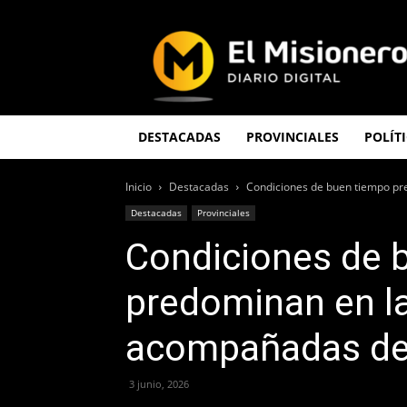
El
Misionero
DESTACADAS
PROVINCIALES
POLÍT
Inicio
Destacadas
Condiciones de buen tiempo pr
Destacadas
Provinciales
Condiciones de 
predominan en la
acompañadas de 
3 junio, 2026