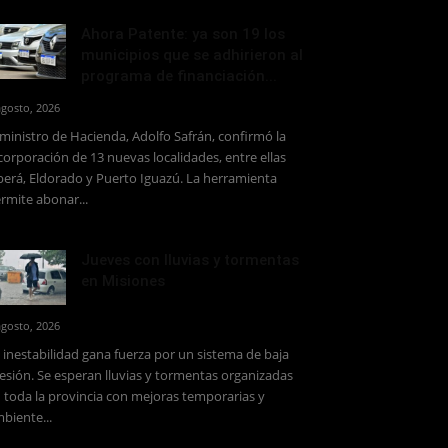
Ahora Patente: ya son 19 los
municipios que se adhirieron al
programa de financiación...
agosto, 2026
 ministro de Hacienda, Adolfo Safrán, confirmó la
corporación de 13 nuevas localidades, entre ellas
erá, Eldorado y Puerto Iguazú. La herramienta
rmite abonar...
Jueves con lluvias y tormentas
en Misiones
agosto, 2026
 inestabilidad gana fuerza por un sistema de baja
esión. Se esperan lluvias y tormentas organizadas
 toda la provincia con mejoras temporarias y
biente...