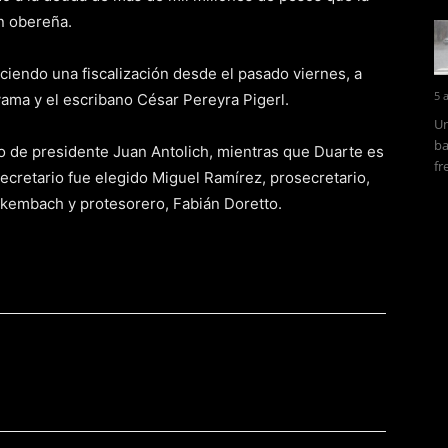
ón obereña.
ciendo una fiscalización desde el pasado viernes, a
5 
yama y el escribano César Pereyra Pigerl.
Un
ba
 de presidente Juan Antolich, mientras que Duarte es
fr
cretario fue elegido Miguel Ramírez, prosecretario,
okembach y protesorero, Fabián Doretto.