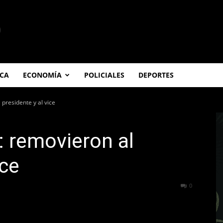
ICA
ECONOMÍA
POLICIALES
DEPORTES
 presidente y al vice
: removieron al
ice
360
0