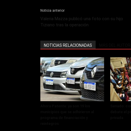
Noticia anterior
Valeria Mazza publicó una foto con su hijo
Tiziano tras la operación
NOTICIAS RELACIONADAS
MÁS DEL AUTOR
Ahora Patente: ya son 19 los
Senado: con
municipios que se adhirieron al
debate el p
programa de financiación y
privada
reintegros