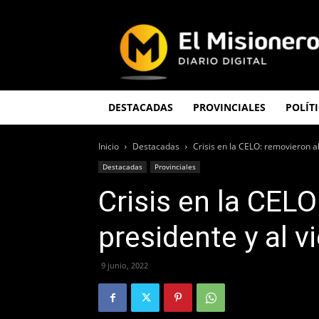
El
Misionero
DESTACADAS
PROVINCIALES
POLÍT
Inicio
Destacadas
Crisis en la CELO: removieron al
Destacadas
Provinciales
Crisis en la CELO
presidente y al v
9 junio, 2022