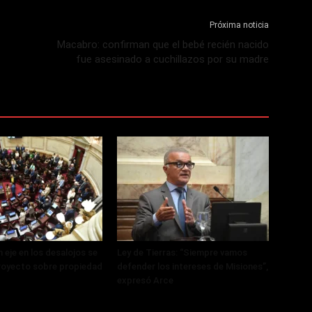
Próxima noticia
Macabro: confirman que el bebé recién nacido
fue asesinado a cuchillazos por su madre
 eje en los desalojos se
Ley de Tierras: “Siempre vamos
royecto sobre propiedad
defender los intereses de Misiones”,
expresó Arce