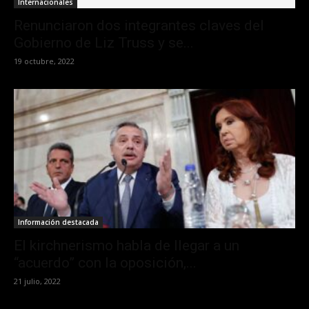
Internacionales
Renunciaron dos integrantes claves del
Gobierno de Liz Truss y se...
19 octubre, 2022
Información destacada
El kirchnerismo habla de llegar a un
“acuerdo” con la oposición,...
21 julio, 2022