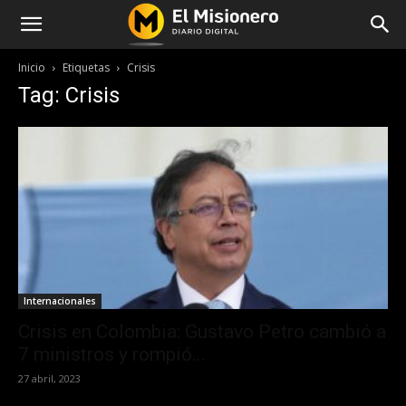
Inicio
Etiquetas
Crisis
Tag: Crisis
Internacionales
Crisis en Colombia: Gustavo Petro cambió a
7 ministros y rompió...
27 abril, 2023