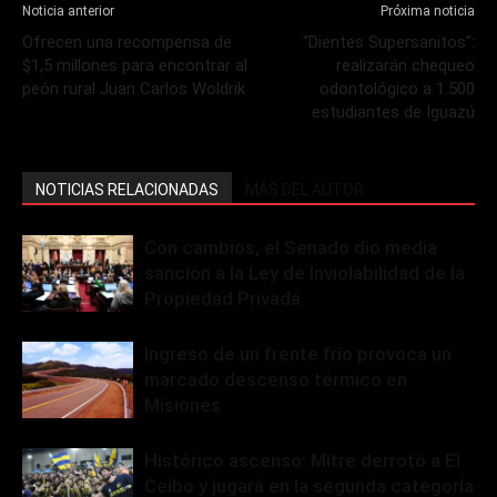
Noticia anterior
Próxima noticia
Ofrecen una recompensa de
“Dientes Supersanitos”:
$1,5 millones para encontrar al
realizarán chequeo
peón rural Juan Carlos Woldrik
odontológico a 1.500
estudiantes de Iguazú
NOTICIAS RELACIONADAS
MÁS DEL AUTOR
Con cambios, el Senado dio media
sanción a la Ley de Inviolabilidad de la
Propiedad Privada
Ingreso de un frente frío provoca un
marcado descenso térmico en
Misiones
Histórico ascenso: Mitre derrotó a El
Ceibo y jugará en la segunda categoría