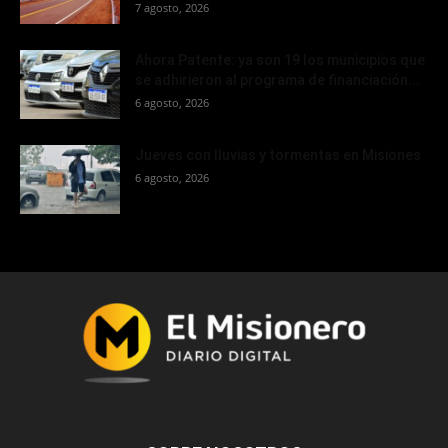
7 agosto, 2026
Ahora Patente: ya son 19 los municipios que
se adhirieron al programa de financiación...
6 agosto, 2026
Jueves con lluvias y tormentas en Misiones
6 agosto, 2026