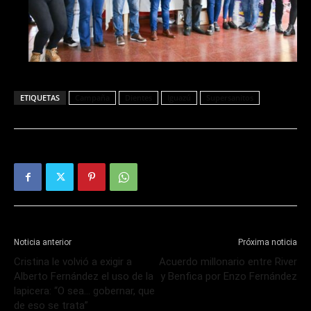
ETIQUETAS
Campaña
Dientes
Iguazú
Supersanitos
Noticia anterior
Próxima noticia
Cristina le volvió a exigir a
Acuerdo millonario entre River
Alberto Fernández el uso de la
y Benfica por Enzo Fernández
lapicera: “O sea… gobernar, que
de eso se trata”