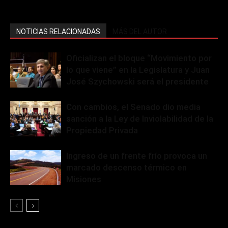
NOTICIAS RELACIONADAS
MÁS DEL AUTOR
Oficializan el bloque “Movimiento por
lo que viene” en la Legislatura y Juan
José Szychowski será el presidente
Con cambios, el Senado dio media
sanción a la Ley de Inviolabilidad de la
Propiedad Privada
Ingreso de un frente frío provoca un
marcado descenso térmico en
Misiones