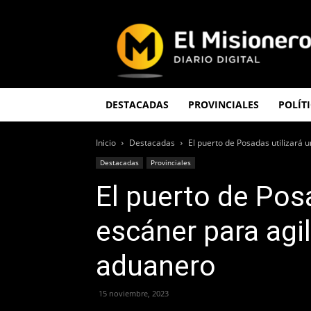
El
Misionero
DESTACADAS
PROVINCIALES
POLÍT
Inicio
Destacadas
El puerto de Posadas utilizará 
Destacadas
Provinciales
El puerto de Posa
escáner para agil
aduanero
15 noviembre, 2023