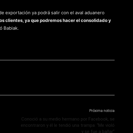
e exportación ya podrá salir con el aval aduanero
s clientes, ya que podremos hacer el consolidado y
ó Babiak.
Próxima noticia
Conoció a su medio hermano por Facebook, se
encontraron y él le tendió una trampa: “Me violó
y se fue a bañar”