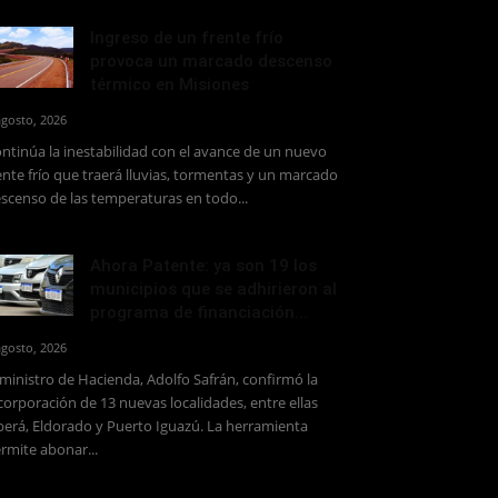
Ingreso de un frente frío
provoca un marcado descenso
térmico en Misiones
agosto, 2026
ntinúa la inestabilidad con el avance de un nuevo
ente frío que traerá lluvias, tormentas y un marcado
scenso de las temperaturas en todo...
Ahora Patente: ya son 19 los
municipios que se adhirieron al
programa de financiación...
agosto, 2026
 ministro de Hacienda, Adolfo Safrán, confirmó la
corporación de 13 nuevas localidades, entre ellas
erá, Eldorado y Puerto Iguazú. La herramienta
rmite abonar...