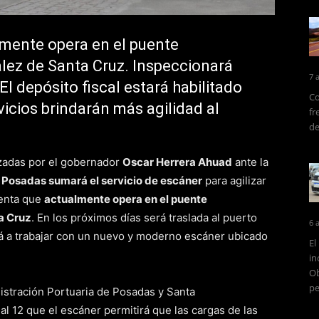
lmente opera en el puente
lez de Santa Cruz. Inspeccionará
7 
l depósito fiscal estará habilitado
Co
icios brindarán más agilidad al
fr
de
zadas por el gobernador
Oscar Herrera Ahuad
ante la
e Posadas sumará el servicio de escáner
para agilizar
ienta que
actualmente opera en el puente
a Cruz
. En los próximos días será traslada al puerto
6 
á a trabajar con un nuevo y moderno escáner ubicado
El
in
Ob
pe
nistración Portuaria de Posadas y Santa
nal 12 que el escáner permitirá que las cargas de las