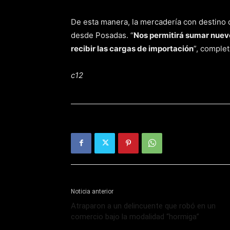
De esta manera, la mercadería con destino d
desde Posadas. “
Nos permitirá sumar nuevo
recibir las cargas de importación
”, complet
c12
Noticia anterior
Atraparon a un delincuente que robó en un
comercio bajo la modalidad “hormiga”