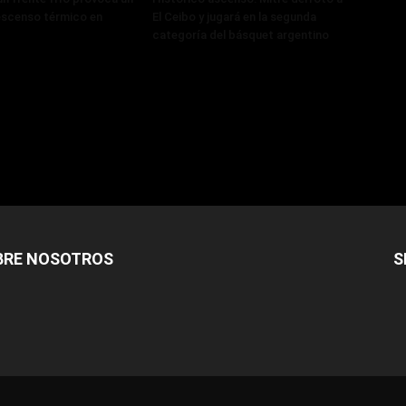
scenso térmico en
El Ceibo y jugará en la segunda
categoría del básquet argentino
BRE NOSOTROS
S