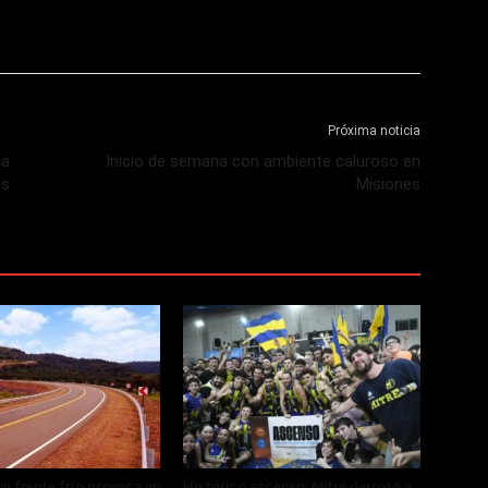
Próxima noticia
na
Inicio de semana con ambiente caluroso en
os
Misiones
un frente frío provoca un
Histórico ascenso: Mitre derrotó a