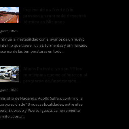
Ingreso de un frente frío
provoca un marcado descenso
térmico en Misiones
agosto, 2026
ntinúa la inestabilidad con el avance de un nuevo
ente frío que traerá lluvias, tormentas y un marcado
scenso de las temperaturas en todo...
Ahora Patente: ya son 19 los
municipios que se adhirieron al
programa de financiación...
agosto, 2026
 ministro de Hacienda, Adolfo Safrán, confirmó la
corporación de 13 nuevas localidades, entre ellas
erá, Eldorado y Puerto Iguazú. La herramienta
rmite abonar...