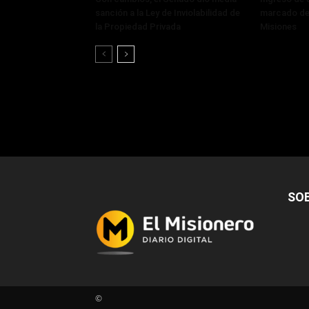
sanción a la Ley de Inviolabilidad de
marcado de
la Propiedad Privada
Misiones
SO
©