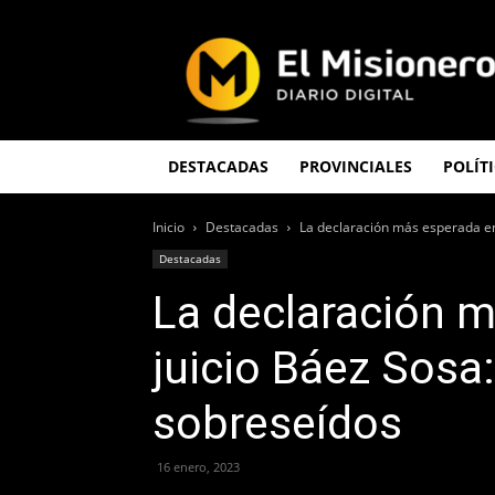
El
Misionero
DESTACADAS
PROVINCIALES
POLÍT
Inicio
Destacadas
La declaración más esperada en e
Destacadas
La declaración m
juicio Báez Sosa:
sobreseídos
16 enero, 2023