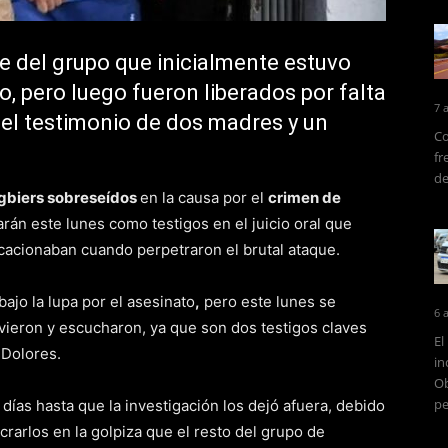
 del grupo que inicialmente estuvo
, pero luego fueron liberados por falta
7 
el testimonio de dos madres y un
Co
fr
de
gbiers sobreseídos
en la causa por el
crimen de
rán este lunes como testigos en el juicio oral que
cacionaban cuando perpetraron el brutal ataque.
ajo la lupa por el asesinato
,
pero este lunes se
6 
 vieron y escucharon, ya que son dos testigos claves
El
 Dolores.
in
Ob
pe
ías hasta que la investigación los dejó afuera, debido
crarlos en la golpiza que el resto del grupo de