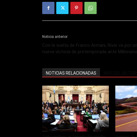
Noticia anterior
Con la vuelta de Franco Armani, River va por u
nueva victoria de pretemporada ante Millonari
NOTICIAS RELACIONADAS
MÁS DEL AUTOR
Con cambios, el Senado dio media
Ingreso de 