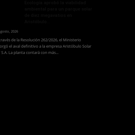
Ecología aprobó la viabilidad
ambiental para un parque solar
de diez megavatios en
Aristóbulo...
agosto, 2026
través de la Resolución 262/2026, el Ministerio
orgó el aval definitivo a la empresa Aristóbulo Solar
 S.A. La planta contará con más...