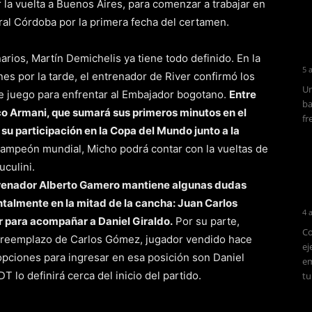
la vuelta a Buenos Aires, para comenzar a trabajar en
ntral Córdoba por la primera fecha del certamen.
arios, Martín Demichelis ya tiene todo definido. En la
5 
es por la tarde, el entrenador de River confirmó los
Un
e juego para enfrentar al Embajador bogotano.
Entre
ba
o Armani, que sumará sus primeros minutos en el
fr
su participación en la Copa del Mundo junto a la
ampeón mundial, Micho podrá contar con la vueltas de
culini.
ntrenador Alberto Gamero mantiene algunas dudas
talmente en la mitad de la cancha: Juan Carlos
4 
r para acompañar a Daniel Giraldo.
Por su parte,
Co
n reemplazo de Carlos Gómez, jugador vendido hace
ej
 opciones para ingresar en esa posición son Daniel
em
 lo definirá cerca del inicio del partido.
tu