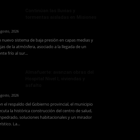
Continúan las lluvias y
tormentas aisladas en Misiones
agosto, 2026
 nuevo sistema de baja presión en capas medias y
jas de la atmósfera, asociado a la llegada de un
ente frío al sur...
Almafuerte: avanzan obras del
Hospital Nivel I, viviendas y
asfalto
agosto, 2026
n el respaldo del Gobierno provincial, el municipio
ecuta la histórica construcción del centro de salud,
pedrado, soluciones habitacionales y un mirador
rístico. La...