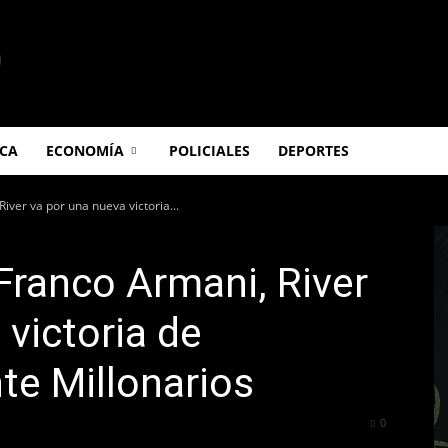
ICA
ECONOMÍA
POLICIALES
DEPORTES
iver va por una nueva victoria...
 Franco Armani, River
 victoria de
te Millonarios
365
0