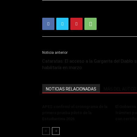
Noticia anterior
Cataratas: El acceso a la Garganta del Diablo 
habilitaría en marzo
NOTICIAS RELACIONADAS
MÁS DEL AUTOR
APES confirmó el cronograma de la
El Gobierno
primera prueba piloto de la
trámites pa
Estudiantina 2026
con certifi