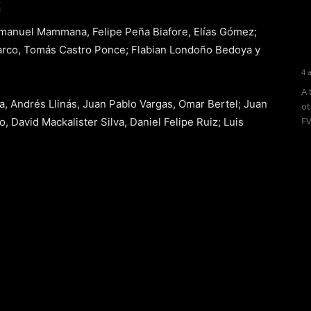
S
manuel Mammana, Felipe Peña Biafore, Elías Gómez;
Barco, Tomás Castro Ponce; Flabian Londoño Bedoya y
4 
A 
a, Andrés Llinás, Juan Pablo Vargas, Omar Bertel; Juan
ot
FV
, David Mackalister Silva, Daniel Felipe Ruiz; Luis