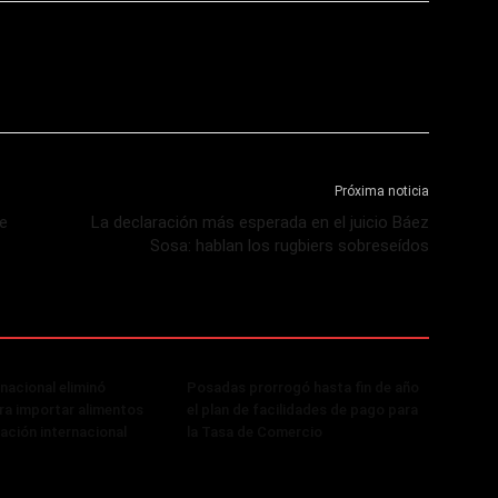
Próxima noticia
se
La declaración más esperada en el juicio Báez
Sosa: hablan los rugbiers sobreseídos
 nacional eliminó
Posadas prorrogó hasta fin de año
ra importar alimentos
el plan de facilidades de pago para
cación internacional
la Tasa de Comercio