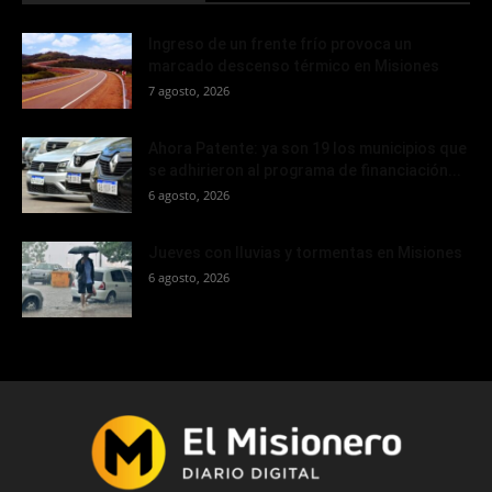
Ingreso de un frente frío provoca un
marcado descenso térmico en Misiones
7 agosto, 2026
Ahora Patente: ya son 19 los municipios que
se adhirieron al programa de financiación...
6 agosto, 2026
Jueves con lluvias y tormentas en Misiones
6 agosto, 2026