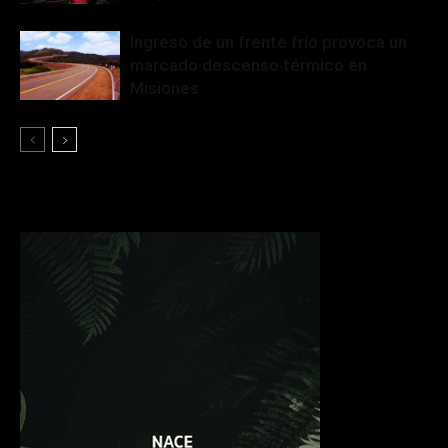
Ingreso de un frente frío provoca un
marcado descenso térmico en
Misiones