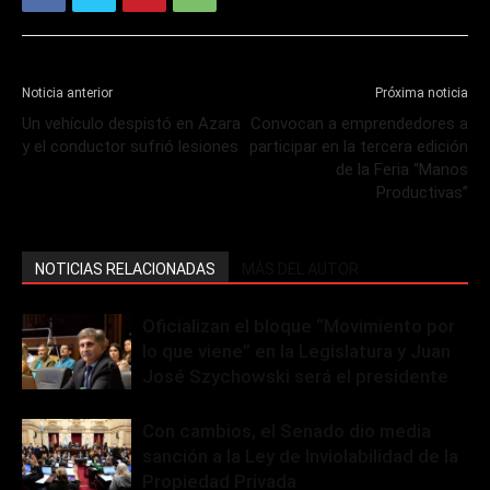
Noticia anterior
Próxima noticia
Un vehículo despistó en Azara
Convocan a emprendedores a
y el conductor sufrió lesiones
participar en la tercera edición
de la Feria “Manos
Productivas”
NOTICIAS RELACIONADAS
MÁS DEL AUTOR
Oficializan el bloque “Movimiento por
lo que viene” en la Legislatura y Juan
José Szychowski será el presidente
Con cambios, el Senado dio media
sanción a la Ley de Inviolabilidad de la
Propiedad Privada