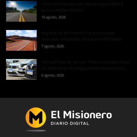
Inicio de semana con tiempo agradable y
poco cambio térmico
10 agosto, 2026
Ingreso de un frente frío provoca un
marcado descenso térmico en Misiones
7 agosto, 2026
Ahora Patente: ya son 19 los municipios que
se adhirieron al programa de financiación...
6 agosto, 2026