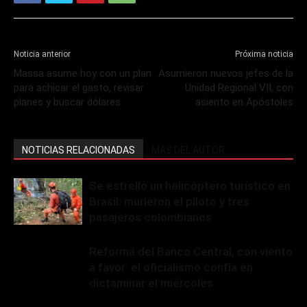
Noticia anterior
Próxima noticia
Massa asume hoy con un plan
Asumieron nuevos jefes de la
para achicar el gasto, revisar
Unidad Regional VII, con
planes y buscar dólares
asiento en Apóstoles
NOTICIAS RELACIONADAS
MÁS DEL AUTOR
Se estrelló un helicóptero turístico en
Brasil: murieron el piloto y tres
pasajeros colombianos
Reforma del Banco Central, con viento
a favor: el oficialismo confía en
dictaminar el miércoles