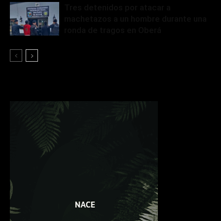
Tres detenidos por atacar a
machetazos a un hombre durante una
ronda de tragos en Oberá