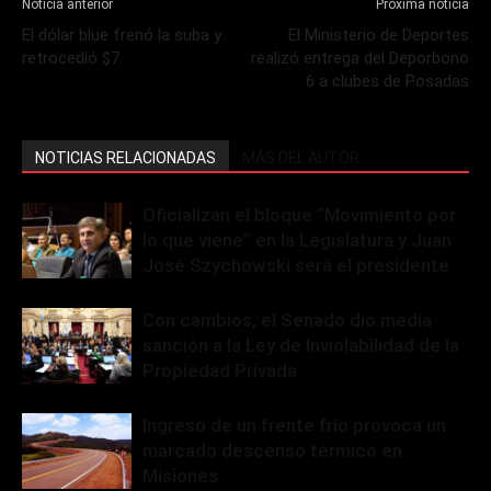
Noticia anterior
Próxima noticia
El dólar blue frenó la suba y
El Ministerio de Deportes
retrocedió $7
realizó entrega del Deporbono
6 a clubes de Posadas
NOTICIAS RELACIONADAS
MÁS DEL AUTOR
Oficializan el bloque “Movimiento por
lo que viene” en la Legislatura y Juan
José Szychowski será el presidente
Con cambios, el Senado dio media
sanción a la Ley de Inviolabilidad de la
Propiedad Privada
Ingreso de un frente frío provoca un
marcado descenso térmico en
Misiones