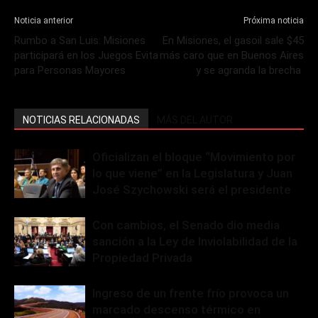
Noticia anterior
Próxima noticia
Rumbo a San Luis: Misiones
En Misiones, el gasoil sale $45
participará en los Juegos Evita
más caro que en Buenos Aires
para Personas Mayores
y se agranda la brecha
NOTICIAS RELACIONADAS
MÁS DEL AUTOR
Oficializan el bloque “Movimiento por
lo que viene” en la Legislatura y Juan
José Szychowski será el presidente
Con cambios, el Senado dio media
sanción a la Ley de Inviolabilidad de la
Propiedad Privada
Ingreso de un frente frío provoca un
marcado descenso térmico en