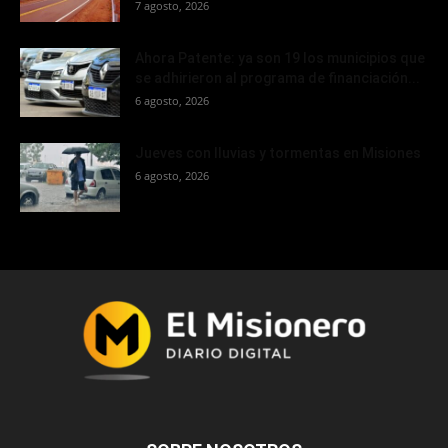
7 agosto, 2026
Ahora Patente: ya son 19 los municipios que
se adhirieron al programa de financiación...
6 agosto, 2026
Jueves con lluvias y tormentas en Misiones
6 agosto, 2026